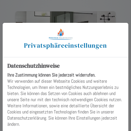
Privatsphäre­einstellungen
Datenschutzhinweise
Ihre Zustimmung können Sie jederzeit widerrufen.
Wir verwenden auf dieser Webseite Cookies und weitere
Bodenebene Dusche
Technologien, um Ihnen ein bestmögliches Nutzungserlebnis zu
Eine bodenebene Dusche in Verbindung mit
bieten. Sie können das Setzen von Cookies auch ablehnen und
einer modernen Duschkabine optimiert die
unsere Seite nur mit den technisch notwendigen Cookies nutzen.
Nutzfläche und die Bewegungsfreiheit
Weitere Informationen, sowie eine detaillierte Übersicht der
insbesondere in kleinen Bädern. Gut zu
Cookies und eingesetzten Technologien finden Sie in unserer
wissen: Das KfW-Förderprogramm
Datenschutzerklärung. Sie können Ihre Einstellungen jederzeit
„Altersgerecht umbauen“ bietet staatliche
ändern.
Unterstützung für diesen Beitrag zur