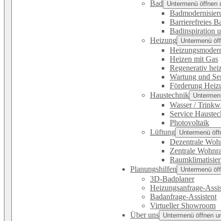
Bad
Untermenü öffnen 
Badmodernisier
Barrierefreies B
Badinspiration 
Heizung
Untermenü öff
Heizungsmodern
Heizen mit Gas
Regenerativ hei
Wartung und Se
Förderung Heiz
Haustechnik
Untermenü
Wasser / Trinkw
Service Haustec
Photovoltaik
Lüftung
Untermenü öff
Dezentrale Woh
Zentrale Wohnr
Raumklimatisie
Planungshilfen
Untermenü öff
3D-Badplaner
Heizungsanfrage-Assis
Badanfrage-Assistent
Virtueller Showroom
Über uns
Untermenü öffnen u