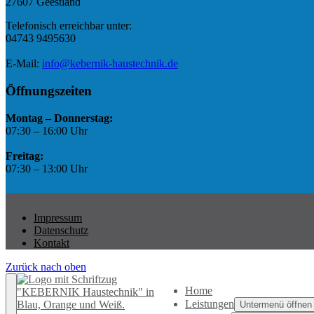
27607 Geestland
Telefonisch erreichbar unter:
04743 9495630
E-Mail:
info@kebernik-haustechnik.de
Öffnungszeiten
Montag – Donnerstag:
07:30 – 16:00 Uhr
Freitag:
07:30 – 13:00 Uhr
Impressum
Datenschutz
Kontakt
Zurück nach oben
Home
Leistungen
Untermenü öffnen