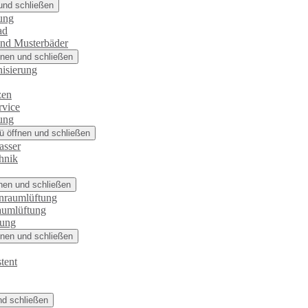
und schließen
ung
ad
und Musterbäder
nen und schließen
isierung
zen
rvice
ung
 öffnen und schließen
asser
hnik
nen und schließen
nraumlüftung
aumlüftung
rung
nen und schließen
tent
nd schließen